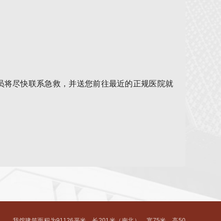
员将尽快联系急救，并送您前往最近的正规医院就
我馆建筑面积为91126平米，长201米（南北），宽75米，高50