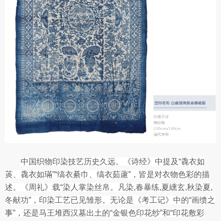
中国织物印染技艺历史久远。《诗经》中提及“毳衣如
菼、毳衣如璊”“缟衣綦巾、缟衣茹藘”，皆是对衣物色彩的描
述。《周礼》载“染人掌染丝帛。凡染,春暴练,夏纁玄,秋染夏,
冬献功”，印染工艺已见雏形。无论是《考工记》中的“画缋之
事”，还是马王堆西汉墓出土的“金银色印花纱”和“印花敷彩