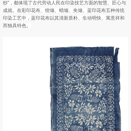
纱”，都体现了古代劳动人民在印染技艺方面的智慧、匠心与
成就。在彩印花布、绞缬、蜡缬、夹缬、蓝印花布五种传统
印染工艺中，蓝印花布以其清新质朴、生动明快、寓意祥和
而独具特色。