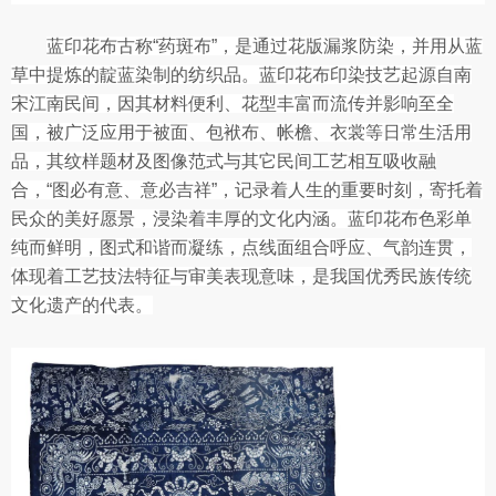
蓝印花布古称“药斑布”，是通过花版漏浆防染，并用从蓝
草中提炼的靛蓝染制的纺织品。蓝印花布印染技艺起源自南
宋江南民间，因其材料便利、花型丰富而流传并影响至全
国，被广泛应用于被面、包袱布、帐檐、衣裳等日常生活用
品，其纹样题材及图像范式与其它民间工艺相互吸收融
合，“图必有意、意必吉祥”，记录着人生的重要时刻，寄托着
民众的美好愿景，浸染着丰厚的文化内涵。蓝印花布色彩单
纯而鲜明，图式和谐而凝练，点线面组合呼应、气韵连贯，
体现着工艺技法特征与审美表现意味，是我国优秀民族传统
文化遗产的代表。