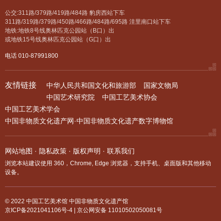
公交:311路/379路/419路/484路 豹房西站下车
311路/319路/379路/450路/466路/484路/695路 洼里南口站下车
地铁:地铁8号线奥林匹克公园站（B口）出
或地铁15号线奥林匹克公园站（G口）出
电话 010-87991800
友情链接
中华人民共和国文化和旅游部
国家文物局
中国艺术研究院
中国工艺美术协会
中国工艺美术学会
中国非物质文化遗产网·中国非物质文化遗产数字博物馆
网站地图
·
隐私政策
·
版权声明
·
联系我们
浏览本站建议使用 360，Chrome, Edge 浏览器，支持手机、桌面版和其他移动
设备。
© 2022 中国工艺美术馆 中国非物质文化遗产馆
京ICP备2021041106号-4
|
京公网安备 11010502050081号