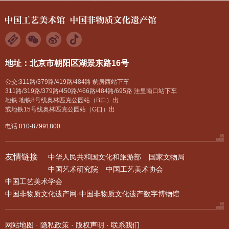
地址：北京市朝阳区湖景东路16号
公交:311路/379路/419路/484路 豹房西站下车
311路/319路/379路/450路/466路/484路/695路 洼里南口站下车
地铁:地铁8号线奥林匹克公园站（B口）出
或地铁15号线奥林匹克公园站（G口）出
电话 010-87991800
友情链接
中华人民共和国文化和旅游部
国家文物局
中国艺术研究院
中国工艺美术协会
中国工艺美术学会
中国非物质文化遗产网·中国非物质文化遗产数字博物馆
网站地图
·
隐私政策
·
版权声明
·
联系我们