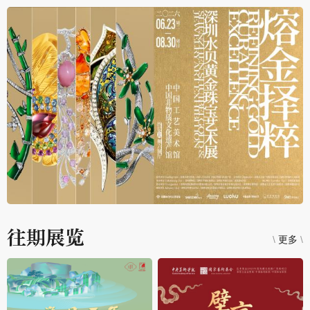
四层5展厅
何以景德镇——景德镇手工瓷业遗存的世界遗产价值和当代传承
2026.08.01 - 2026.08.31
往期展览
\
更多
\