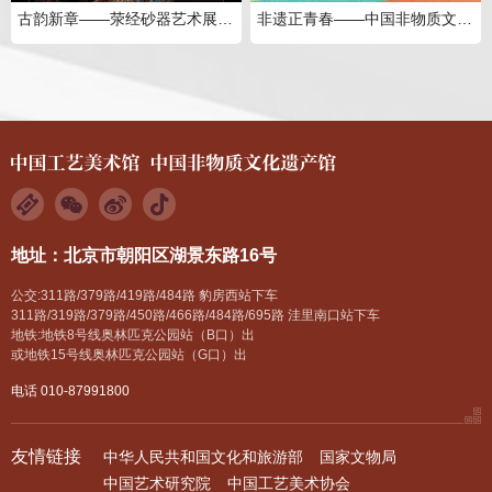
古韵新章——荥经砂器艺术展线上展
非遗正青春——中国非物质文化遗产传承人研修培训计划十年成果展
地址：北京市朝阳区湖景东路16号
公交:311路/379路/419路/484路 豹房西站下车
311路/319路/379路/450路/466路/484路/695路 洼里南口站下车
地铁:地铁8号线奥林匹克公园站（B口）出
或地铁15号线奥林匹克公园站（G口）出
电话 010-87991800
友情链接
中华人民共和国文化和旅游部
国家文物局
中国艺术研究院
中国工艺美术协会